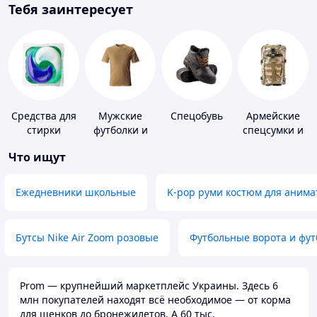
Тебя заинтересует
Средства для
Мужские
Спецобувь
Армейские
стирки
футболки и
спецсумки и
майки
рюкзаки
Что ищут
Ежедневники школьные
K-pop руми костюм для анима
Бутсы Nike Air Zoom розовые
Футбольные ворота и фу
Prom — крупнейший маркетплейс Украины. Здесь 6
млн покупателей находят всё необходимое — от корма
для щенков до бронежилетов. А 60 тыс.