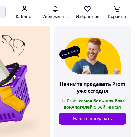
Кабинет
Уведомления
Избранное
Корзина
О! Есть заказ
Начните продавать
Prom
уже сегодня
На
Prom
самая большая база
покупателей
с рейтингом
!
Начать продавать