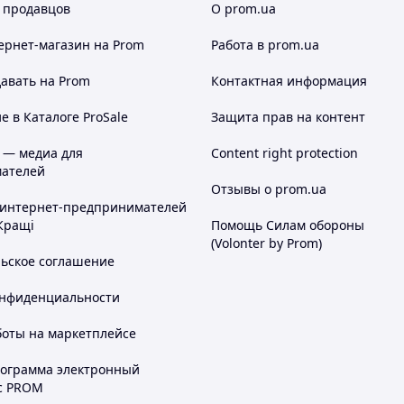
 продавцов
О prom.ua
ернет-магазин
на Prom
Работа в prom.ua
авать на Prom
Контактная информация
 в Каталоге ProSale
Защита прав на контент
 — медиа для
Content right protection
ателей
Отзывы о prom.ua
 интернет-предпринимателей
Кращі
Помощь Силам обороны
(Volonter by Prom)
льское соглашение
онфиденциальности
боты на маркетплейсе
рограмма электронный
с PROM