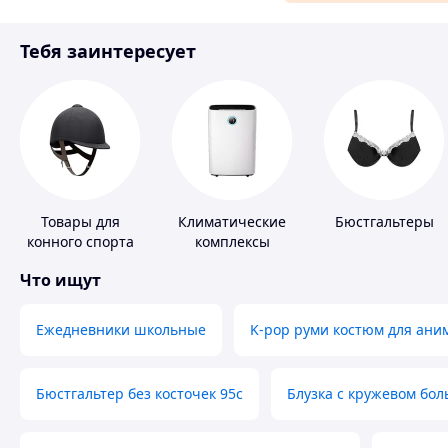
Материалы для ремонта
Тебя заинтересует
Спорт и отдых
Товары для
Климатические
Бюстгальтеры
конного спорта
комплексы
Что ищут
Ежедневники школьные
K-pop руми костюм для ани
Бюстгальтер без косточек 95с
Блузка с кружевом бо