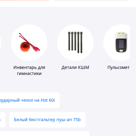
Инвентарь для
Детали КШМ
Пульсометры
гимнастики
ударный чехол на Hot 60i
а
Белый бюстгальтер пуш-ап 75b