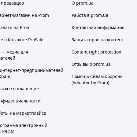
 продавцов
О prom.ua
ернет-магазин
на Prom
Работа в prom.ua
авать на Prom
Контактная информация
 в Каталоге ProSale
Защита прав на контент
 — медиа для
Content right protection
ателей
Отзывы о prom.ua
 интернет-предпринимателей
Кращі
Помощь Силам обороны
(Volonter by Prom)
льское соглашение
онфиденциальности
боты на маркетплейсе
рограмма электронный
с PROM