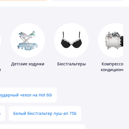
Детские ходунки
Бюстгальтеры
Компрессоры
и
кондиционер
ударный чехол на Hot 60i
а
Белый бюстгальтер пуш-ап 75b