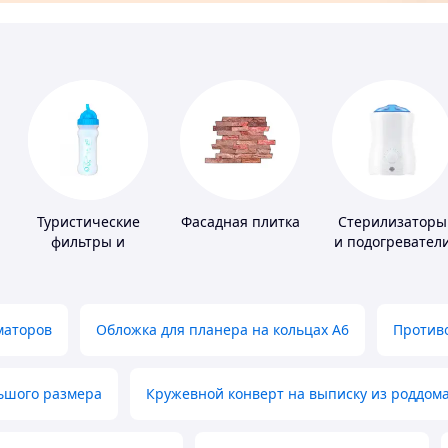
Туристические
Фасадная плитка
Стерилизаторы
фильтры и
и подогревател
таблетки для
для детского
питьевой воды
питания
маторов
Обложка для планера на кольцах А6
Противо
льшого размера
Кружевной конверт на выписку из роддом