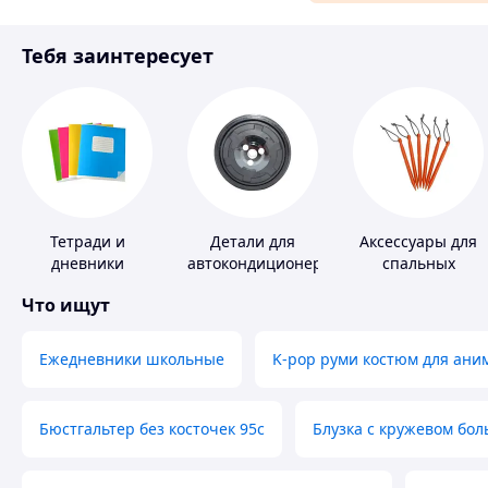
Материалы для ремонта
Тебя заинтересует
Спорт и отдых
Тетради и
Детали для
Аксессуары для
дневники
автокондиционеров
спальных
мешков,
Что ищут
карематов и
палаток
Ежедневники школьные
K-pop руми костюм для ани
Бюстгальтер без косточек 95с
Блузка с кружевом бо