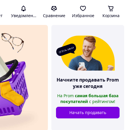
ет
Уведомления
Сравнение
Избранное
Корзина
О! Есть заказ
Начните продавать
Prom
уже сегодня
На
Prom
самая большая база
покупателей
с рейтингом
!
Начать продавать