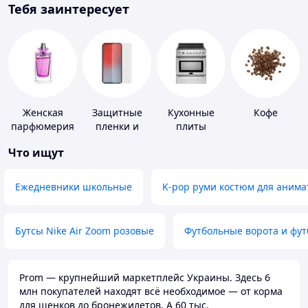
Тебя заинтересует
Женская
Защитные
Кухонные
Кофе
парфюмерия
пленки и
плиты
стекла для
Что ищут
портативных
устройств
Ежедневники школьные
K-pop руми костюм для анима
Бутсы Nike Air Zoom розовые
Футбольные ворота и фу
Prom — крупнейший маркетплейс Украины. Здесь 6
млн покупателей находят всё необходимое — от корма
для щенков до бронежилетов. А 60 тыс.