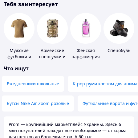
Тебя заинтересует
Мужские
Армейские
Женская
Спецобувь
футболки и
спецсумки и
парфюмерия
майки
рюкзаки
Что ищут
Ежедневники школьные
K-pop руми костюм для анима
Бутсы Nike Air Zoom розовые
Футбольные ворота и фу
Prom — крупнейший маркетплейс Украины. Здесь 6
млн покупателей находят всё необходимое — от корма
для щенков до бронежилетов. А 60 тыс.