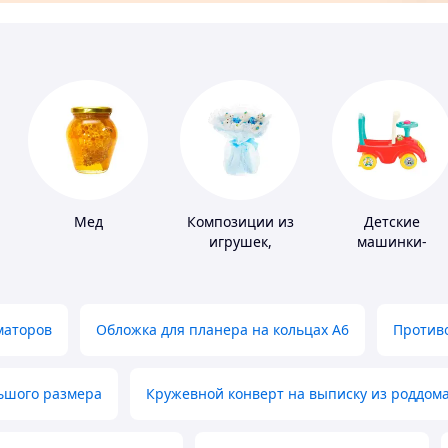
Мед
Композиции из
Детские
игрушек,
машинки-
одежды,
каталки
подгузников
маторов
Обложка для планера на кольцах А6
Противо
льшого размера
Кружевной конверт на выписку из роддом