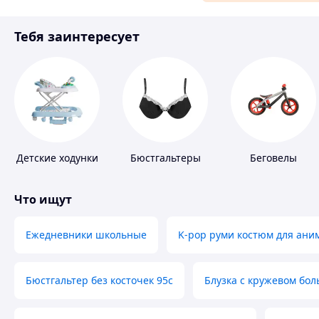
Материалы для ремонта
Тебя заинтересует
Спорт и отдых
Детские ходунки
Бюстгальтеры
Беговелы
Что ищут
Ежедневники школьные
K-pop руми костюм для ани
Бюстгальтер без косточек 95с
Блузка с кружевом бо