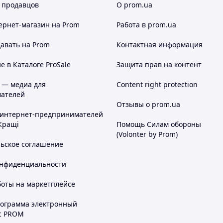
 продавцов
О prom.ua
ернет-магазин
на Prom
Работа в prom.ua
авать на Prom
Контактная информация
 в Каталоге ProSale
Защита прав на контент
 — медиа для
Content right protection
ателей
Отзывы о prom.ua
 интернет-предпринимателей
Кращі
Помощь Силам обороны
(Volonter by Prom)
льское соглашение
онфиденциальности
боты на маркетплейсе
рограмма электронный
с PROM