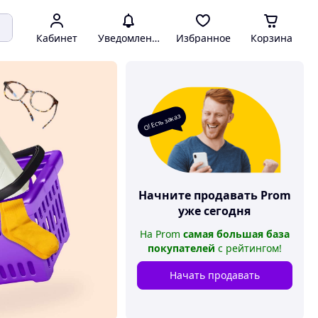
Кабинет
Уведомления
Избранное
Корзина
О! Есть заказ
Начните продавать
Prom
уже сегодня
На
Prom
самая большая база
покупателей
с рейтингом
!
Начать продавать