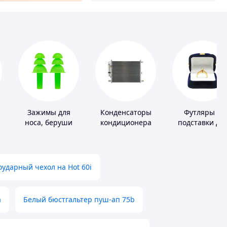
Зажимы для
Конденсаторы
Футляры и
носа, беруши
кондиционера
подставки дл
для плавания
драгоценност
ударный чехол на Hot 60i
а
Белый бюстгальтер пуш-ап 75b