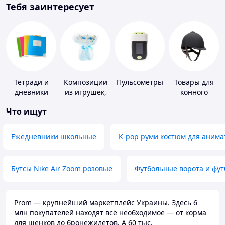
Тебя заинтересует
Тетради и
Композиции
Пульсометры
Товары для
дневники
из игрушек,
конного
одежды,
спорта
Что ищут
подгузников
Ежедневники школьные
K-pop руми костюм для анима
Бутсы Nike Air Zoom розовые
Футбольные ворота и фу
Prom — крупнейший маркетплейс Украины. Здесь 6
млн покупателей находят всё необходимое — от корма
для щенков до бронежилетов. А 60 тыс.