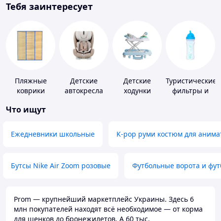
Тебя заинтересует
Пляжные
Детские
Детские
Туристические
коврики
автокресла
ходунки
фильтры и
таблетки для
Что ищут
питьевой
воды
Ежедневники школьные
K-pop руми костюм для анима
Бутсы Nike Air Zoom розовые
Футбольные ворота и фу
Prom — крупнейший маркетплейс Украины. Здесь 6
млн покупателей находят всё необходимое — от корма
для щенков до бронежилетов. А 60 тыс.