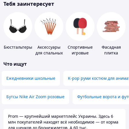
Тебя заинтересует
Бюстгальтеры
Аксессуары
Спортивные
Фасадная
для спальных
игровые
плитка
мешков,
ракетки
Что ищут
карематов и
палаток
Ежедневники школьные
K-pop руми костюм для анима
Бутсы Nike Air Zoom розовые
Футбольные ворота и фу
Prom — крупнейший маркетплейс Украины. Здесь 6
млн покупателей находят всё необходимое — от корма
для щенков до бронежилетов. А 60 тыс.