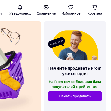
ет
Уведомления
Сравнение
Избранное
Корзина
О! Есть заказ
Начните продавать
Prom
уже сегодня
На
Prom
самая большая база
покупателей
с рейтингом
!
Начать продавать