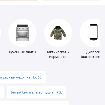
Кухонные плиты
Тактическая и
Дисплей,
форменная
touchscreen д
одежда
телефонов
ударный чехол на Hot 60i
а
Белый бюстгальтер пуш-ап 75b