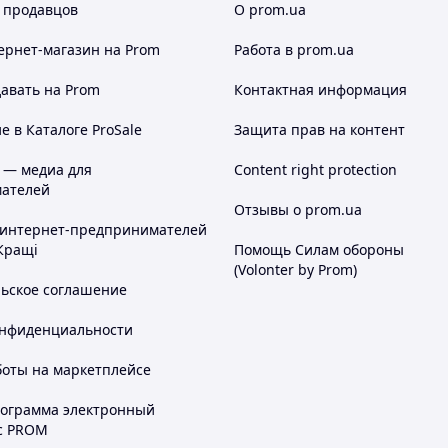
 продавцов
О prom.ua
ернет-магазин
на Prom
Работа в prom.ua
авать на Prom
Контактная информация
 в Каталоге ProSale
Защита прав на контент
 — медиа для
Content right protection
ателей
Отзывы о prom.ua
 интернет-предпринимателей
Кращі
Помощь Силам обороны
(Volonter by Prom)
льское соглашение
онфиденциальности
боты на маркетплейсе
рограмма электронный
с PROM