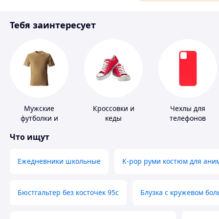
Материалы для ремонта
Тебя заинтересует
Спорт и отдых
Мужские
Кроссовки и
Чехлы для
футболки и
кеды
телефонов
майки
Что ищут
Ежедневники школьные
K-pop руми костюм для ани
Бюстгальтер без косточек 95с
Блузка с кружевом бо