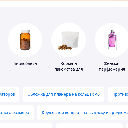
Биодобавки
Корма и
Женская
лакомства для
парфюмерия
домашних
животных и
птиц
маторов
Обложка для планера на кольцах А6
Противо
льшого размера
Кружевной конверт на выписку из роддом