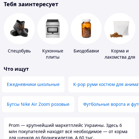
Тебя заинтересует
Спецобувь
Кухонные
Биодобавки
Корма и
плиты
лакомства для
домашних
Что ищут
животных и
птиц
Ежедневники школьные
K-pop руми костюм для анима
Бутсы Nike Air Zoom розовые
Футбольные ворота и фу
Prom — крупнейший маркетплейс Украины. Здесь 6
млн покупателей находят всё необходимое — от корма
для щенков до бронежилетов. А 60 тыс.