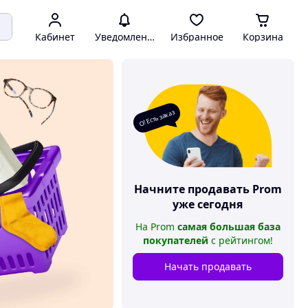
Кабинет
Уведомления
Избранное
Корзина
О! Есть заказ
Начните продавать
Prom
уже сегодня
На
Prom
самая большая база
покупателей
с рейтингом
!
Начать продавать