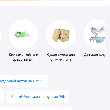
Кинезио тейпы и
Сухие смеси для
Детские ходун
средства для
стяжки пола
тейпирования
ударный чехол на Hot 60i
а
Белый бюстгальтер пуш-ап 75b