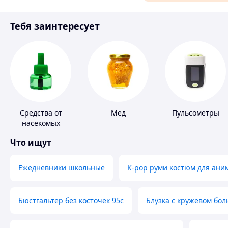
Материалы для ремонта
Тебя заинтересует
Спорт и отдых
Средства от
Мед
Пульсометры
насекомых
Что ищут
Ежедневники школьные
K-pop руми костюм для ани
Бюстгальтер без косточек 95с
Блузка с кружевом бо