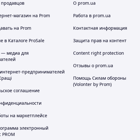
 продавцов
О prom.ua
ернет-магазин
на Prom
Работа в prom.ua
авать на Prom
Контактная информация
 в Каталоге ProSale
Защита прав на контент
 — медиа для
Content right protection
ателей
Отзывы о prom.ua
 интернет-предпринимателей
Кращі
Помощь Силам обороны
(Volonter by Prom)
льское соглашение
онфиденциальности
боты на маркетплейсе
рограмма электронный
с PROM