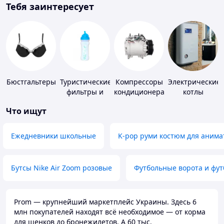
Тебя заинтересует
Бюстгальтеры
Туристические
Компрессоры
Электрические
фильтры и
кондиционера
котлы
таблетки для
Что ищут
питьевой
воды
Ежедневники школьные
K-pop руми костюм для анима
Бутсы Nike Air Zoom розовые
Футбольные ворота и фу
Prom — крупнейший маркетплейс Украины. Здесь 6
млн покупателей находят всё необходимое — от корма
для щенков до бронежилетов. А 60 тыс.