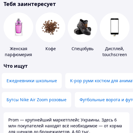
Тебя заинтересует
Женская
Кофе
Спецобувь
Дисплей,
парфюмерия
touchscreen
для
Что ищут
телефонов
Ежедневники школьные
K-pop руми костюм для анима
Бутсы Nike Air Zoom розовые
Футбольные ворота и фу
Prom — крупнейший маркетплейс Украины. Здесь 6
млн покупателей находят всё необходимое — от корма
для щенков до бронежилетов. А 60 тыс.