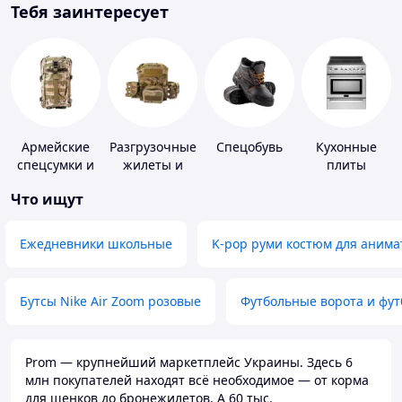
Тебя заинтересует
Армейские
Разгрузочные
Спецобувь
Кухонные
спецсумки и
жилеты и
плиты
рюкзаки
плитоноски
Что ищут
без плит
Ежедневники школьные
K-pop руми костюм для анима
Бутсы Nike Air Zoom розовые
Футбольные ворота и фу
Prom — крупнейший маркетплейс Украины. Здесь 6
млн покупателей находят всё необходимое — от корма
для щенков до бронежилетов. А 60 тыс.