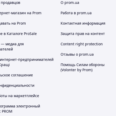
 продавцов
О prom.ua
ернет-магазин
на Prom
Работа в prom.ua
авать на Prom
Контактная информация
 в Каталоге ProSale
Защита прав на контент
 — медиа для
Content right protection
ателей
Отзывы о prom.ua
 интернет-предпринимателей
Кращі
Помощь Силам обороны
(Volonter by Prom)
льское соглашение
онфиденциальности
боты на маркетплейсе
рограмма электронный
с PROM