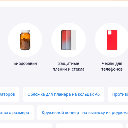
Биодобавки
Защитные
Чехлы для
пленки и стекла
телефонов
для портативных
устройств
маторов
Обложка для планера на кольцах А6
Противо
льшого размера
Кружевной конверт на выписку из роддом