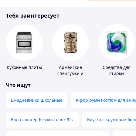
Материалы для ремонта
Тебя заинтересует
Спорт и отдых
Кухонные плиты
Армейские
Средства для
спецсумки и
стирки
рюкзаки
Что ищут
Ежедневники школьные
K-pop руми костюм для ани
Бюстгальтер без косточек 95с
Блузка с кружевом бо