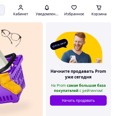
Кабинет
Уведомления
Избранное
Корзина
О! Есть заказ
Начните продавать
Prom
уже сегодня
На
Prom
самая большая база
покупателей
с рейтингом
!
Начать продавать