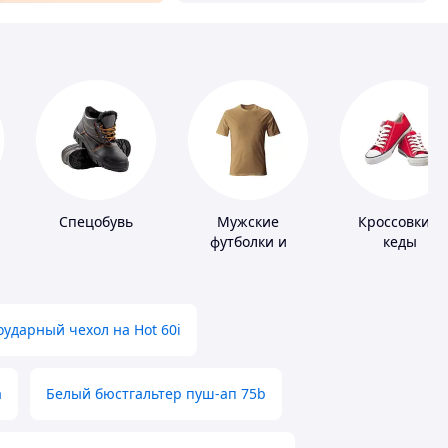
Спецобувь
Мужские
Кроссовки и
футболки и
кеды
майки
ударный чехол на Hot 60i
а
Белый бюстгальтер пуш-ап 75b