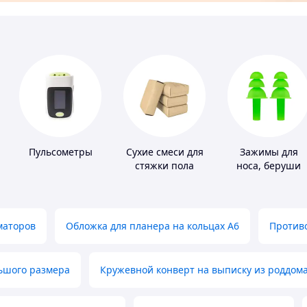
Пульсометры
Сухие смеси для
Зажимы для
стяжки пола
носа, беруши
для плавания
маторов
Обложка для планера на кольцах А6
Противо
льшого размера
Кружевной конверт на выписку из роддом