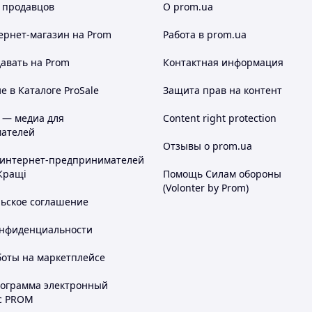
 продавцов
О prom.ua
ернет-магазин
на Prom
Работа в prom.ua
авать на Prom
Контактная информация
 в Каталоге ProSale
Защита прав на контент
 — медиа для
Content right protection
ателей
Отзывы о prom.ua
 интернет-предпринимателей
Кращі
Помощь Силам обороны
(Volonter by Prom)
льское соглашение
онфиденциальности
боты на маркетплейсе
рограмма электронный
с PROM