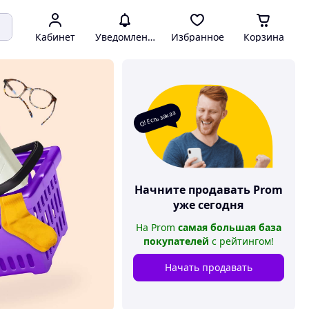
Кабинет
Уведомления
Избранное
Корзина
О! Есть заказ
Начните продавать
Prom
уже сегодня
На
Prom
самая большая база
покупателей
с рейтингом
!
Начать продавать