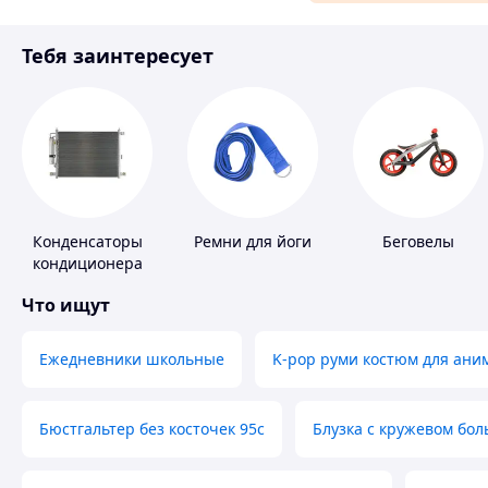
Материалы для ремонта
Тебя заинтересует
Спорт и отдых
Конденсаторы
Ремни для йоги
Беговелы
кондиционера
Что ищут
Ежедневники школьные
K-pop руми костюм для ани
Бюстгальтер без косточек 95с
Блузка с кружевом бо