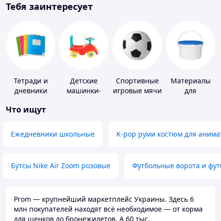
Тебя заинтересует
Тетради и
Детские
Спортивные
Материалы
дневники
машинки-
игровые мячи
для
каталки
устройства
Что ищут
полимерных
полов
Ежедневники школьные
K-pop руми костюм для анима
Бутсы Nike Air Zoom розовые
Футбольные ворота и фу
Prom — крупнейший маркетплейс Украины. Здесь 6
млн покупателей находят всё необходимое — от корма
для щенков до бронежилетов. А 60 тыс.