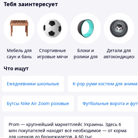
Тебя заинтересует
Мебель для
Спортивные
Блоки и
Детали для
саун и бань
игровые мячи
ролики для
автокондицион
йоги
Что ищут
Ежедневники школьные
K-pop руми костюм для анима
Бутсы Nike Air Zoom розовые
Футбольные ворота и фу
Prom — крупнейший маркетплейс Украины. Здесь 6
млн покупателей находят всё необходимое — от корма
для щенков до бронежилетов. А 60 тыс.